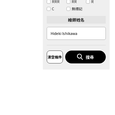
RRR
RR
R
C
無標記
繪師姓名
搜尋
清空條件