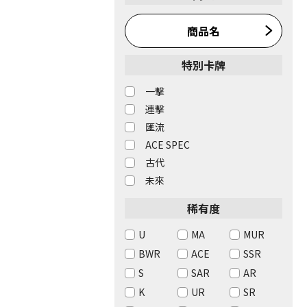
商品名
特別卡牌
一擊
連擊
匯流
ACE SPEC
古代
未來
稀有度
U
MA
MUR
BWR
ACE
SSR
S
SAR
AR
K
UR
SR