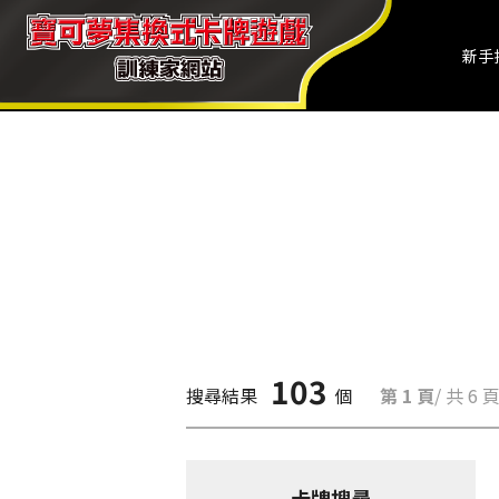
新手
103
搜尋結果
個
第 1 頁
/ 共 6 
卡牌搜尋