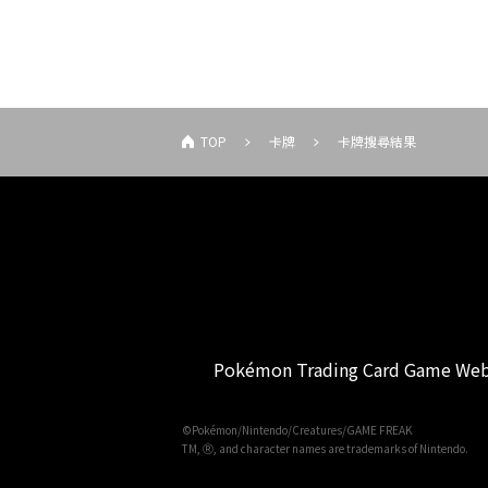
TOP
卡牌
卡牌搜尋結果
Pokémon Trading Card Game Web
©Pokémon/Nintendo/Creatures/GAME FREAK
TM, Ⓡ, and character names are trademarks of Nintendo.