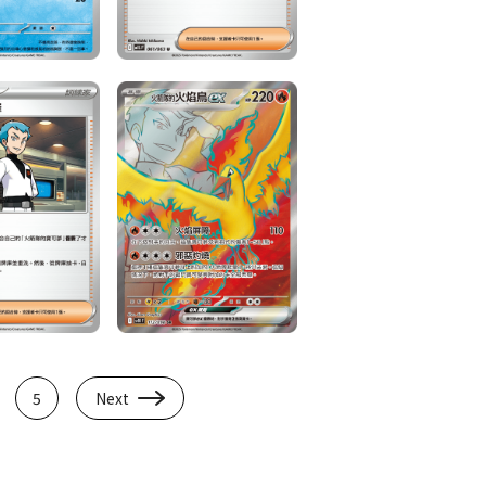
5
Next