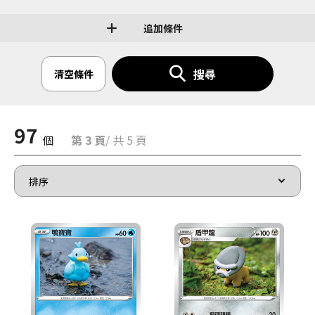
追加條件
搜尋
清空條件
97
個
第 3 頁
/ 共 5 頁