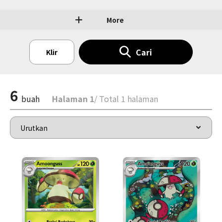
More
Cari
Klir
6
buah
Halaman 1
/ Total 1 halaman