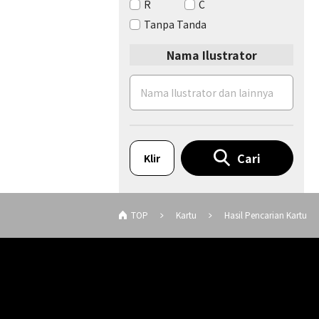
R
C
Tanpa Tanda
Nama Ilustrator
Cari
Klir
TOP
Kartu
Hasil Pencarian Kartu