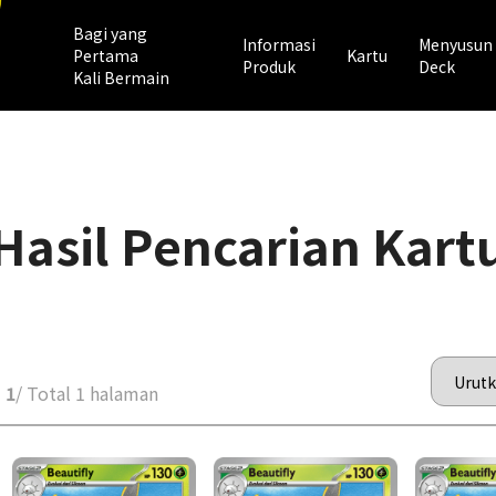
Bagi yang
Informasi
Menyusun
Pertama
Kartu
Produk
Deck
Kali Bermain
Hasil Pencarian Kart
 1
/ Total 1 halaman