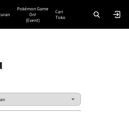
Pokémon Game
Cari
turan
On!
Toko
(Event)
u