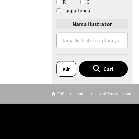
R
C
Tanpa Tanda
Nama Ilustrator
Cari
Klir
TOP
Kartu
Hasil Pencarian Kartu