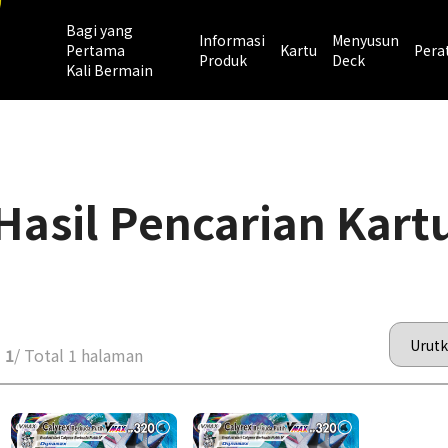
Bagi yang
Informasi
Menyusun
Pertama
Kartu
Pera
Produk
Deck
Kali Bermain
Hasil Pencarian Kart
 1
/ Total 1 halaman