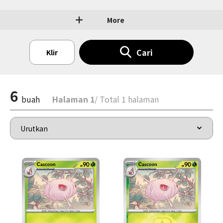
More
Cari
Klir
6
buah
Halaman 1
/ Total 1 halaman