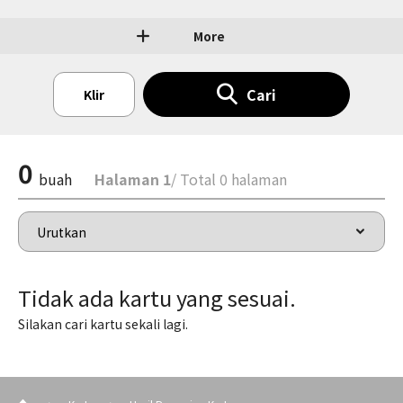
More
Cari
Klir
0
buah
Halaman 1
/ Total 0 halaman
Tidak ada kartu yang sesuai.
Silakan cari kartu sekali lagi.