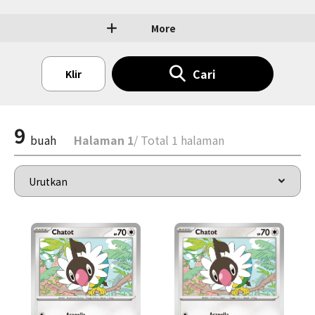
More
Cari
Klir
9
buah
Halaman 1
/ Total 1 halaman