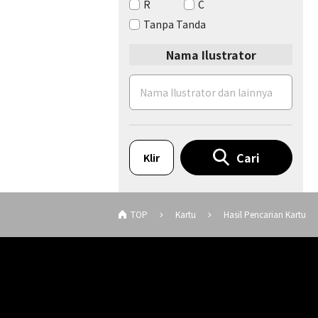
R
C
Tanpa Tanda
Nama Ilustrator
Cari
Klir
TOP
Kartu
Hasil Pencarian Kartu