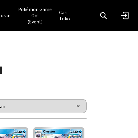
Pokémon Game
Cari
turan
On!
Toko
(Event)
u