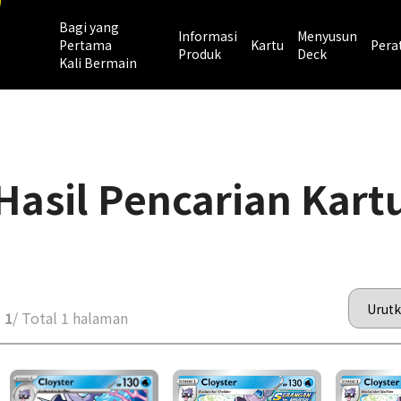
Bagi yang
Informasi
Menyusun
Pertama
Kartu
Pera
Produk
Deck
Kali Bermain
Hasil Pencarian Kart
 1
/ Total 1 halaman