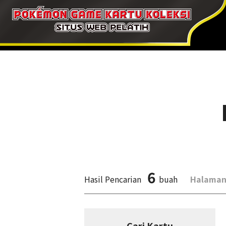
6
Hasil Pencarian
buah
Halaman
Cari Kartu