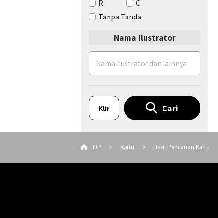
R
C
Tanpa Tanda
Nama Ilustrator
Cari
Klir
TOP
Kartu
Hasil Pencarian Kartu