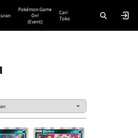
Pokémon Game
Cari
turan
On!
Toko
(Event)
u