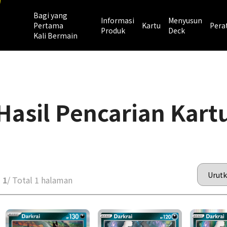
Bagi yang
Informasi
Menyusun
Pertama
Kartu
Pera
Produk
Deck
Kali Bermain
Hasil Pencarian Kart
 1
/ Total 1 halaman