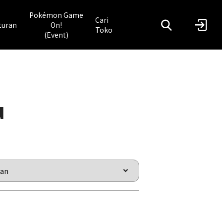
Pokémon Game
Cari
turan
On!
Toko
(Event)
u