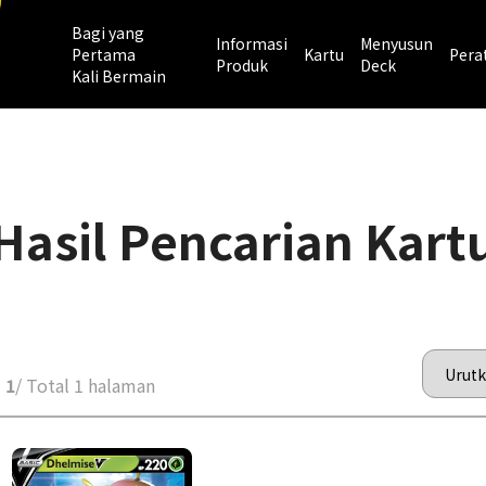
Bagi yang
Informasi
Menyusun
Pertama
Kartu
Pera
Produk
Deck
Kali Bermain
Hasil Pencarian Kart
 1
/ Total 1 halaman