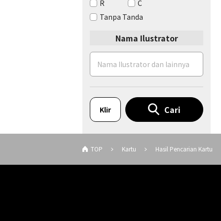
R
C
Tanpa Tanda
Nama Ilustrator
Cari
Klir
TOP
Kartu
Hasil Pencarian Kartu