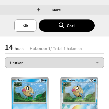
More
Cari
Klir
14
buah
Halaman 1
/ Total 1 halaman