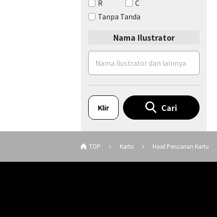
R
C
Tanpa Tanda
Nama Ilustrator
Cari
Klir
TOP
Kartu
Hasil Pencarian Kartu