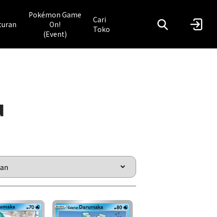
Pokémon Game
Cari
turan
On!
Toko
(Event)
u