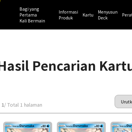
Bagi yang
Informasi
Menyusun
Pertama
Kartu
Pera
Produk
Deck
Kali Bermain
Hasil Pencarian Kart
 1
/ Total 1 halaman