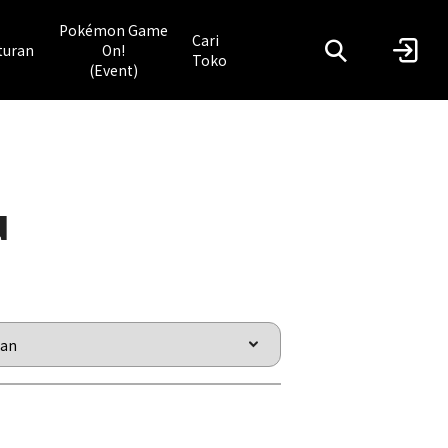
Pokémon Game
Cari
turan
On!
Toko
(Event)
u