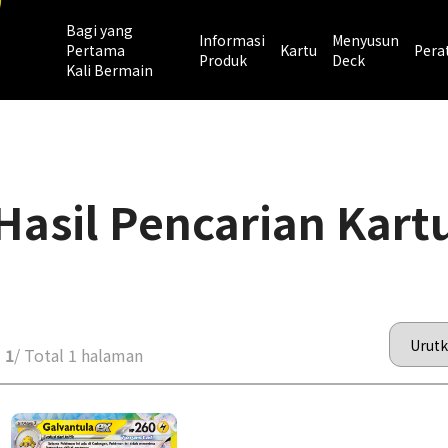
Bagi yang
Informasi
Menyusun
Pertama
Kartu
Pera
Produk
Deck
Kali Bermain
Hasil Pencarian Kart
 1
/ Total 1 halaman