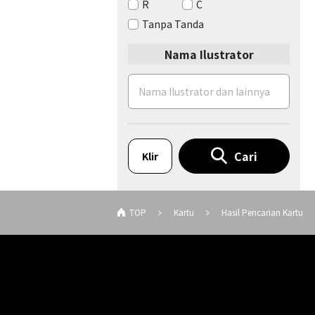
R
C
Tanpa Tanda
Nama Ilustrator
Cari
Klir
TOP
Kartu
Hasil Pencarian Kartu