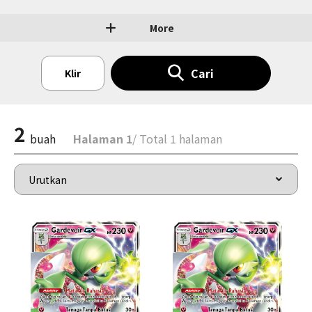
More
Cari
Klir
2
buah
Halaman 1
/ Total 1 halaman