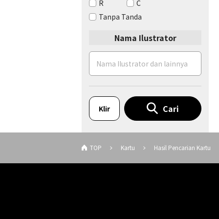
R
C
Tanpa Tanda
Nama Ilustrator
Cari
Klir
TOP
Kartu
Hasil Pencarian Kartu