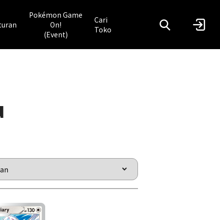
Pokémon Game
Cari
turan
On!
Toko
(Event)
u