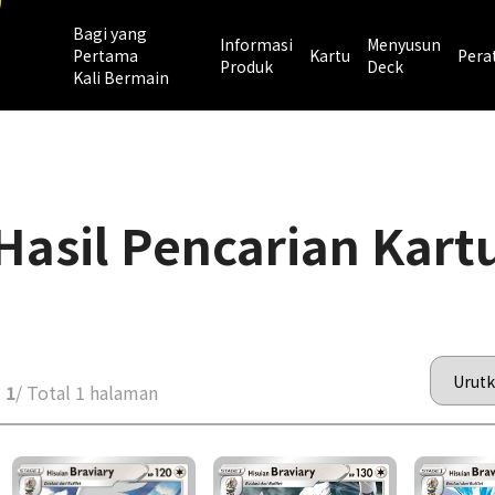
Bagi yang
Informasi
Menyusun
Pertama
Kartu
Pera
Produk
Deck
Kali Bermain
Hasil Pencarian Kart
 1
/ Total 1 halaman