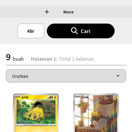
More
Cari
Klir
9
buah
Halaman 1
/ Total 1 halaman