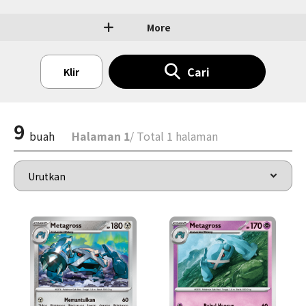
More
Cari
Klir
9
buah
Halaman 1
/ Total 1 halaman