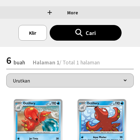
More
Cari
Klir
6
buah
Halaman 1
/ Total 1 halaman