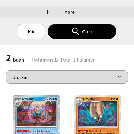
More
Cari
Klir
2
buah
Halaman 1
/ Total 1 halaman