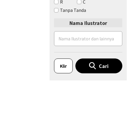
R
C
Tanpa Tanda
Nama Ilustrator
Cari
Klir