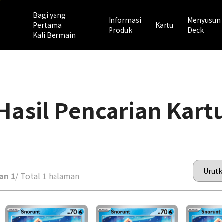
Bagi yang
Informasi
Menyusun
Pertama
Kartu
Produk
Deck
Kali Bermain
Hasil Pencarian Kart
an 1
/ Total 1 halaman