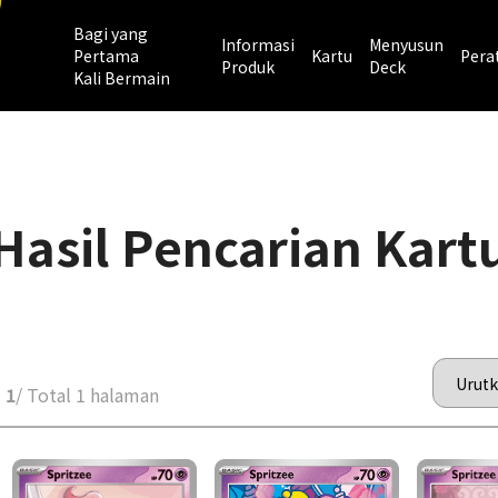
Bagi yang
Informasi
Menyusun
Pertama
Kartu
Pera
Produk
Deck
Kali Bermain
Hasil Pencarian Kart
 1
/ Total 1 halaman