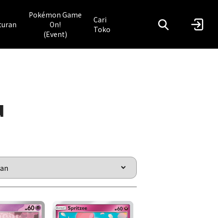
Pokémon Game
Cari
turan
On!
Toko
(Event)
u