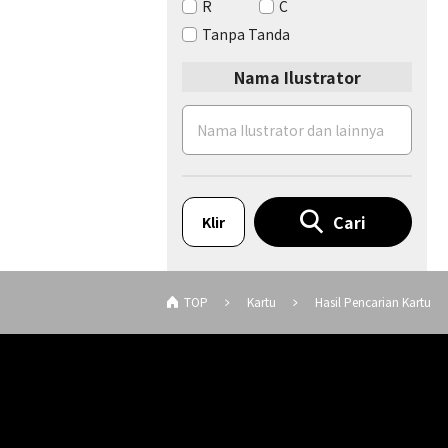
R
C
Tanpa Tanda
Nama Ilustrator
Cari
Klir
TOP
Kartu
Hasil Pencarian Kartu