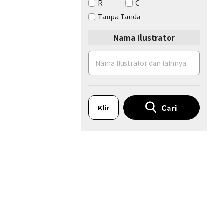
R
C
Tanpa Tanda
Nama Ilustrator
Cari
Klir