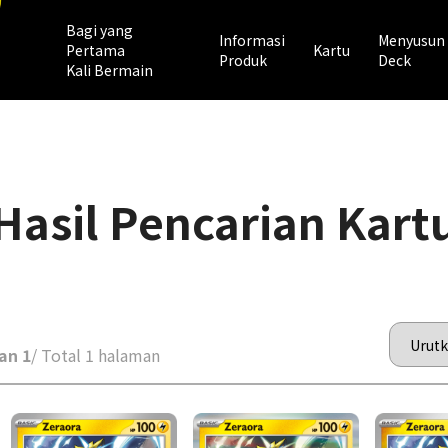
Bagi yang
Informasi
Menyusun
Pertama
Kartu
Produk
Deck
Kali Bermain
Hasil Pencarian Kart
an 1
/ Total 1 halaman