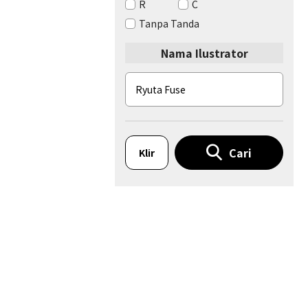
R
C
Tanpa Tanda
Nama Ilustrator
Cari
Klir