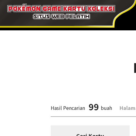
99
Hasil Pencarian
buah
Halam
Cari Kartu