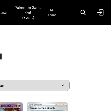
Pokémon Game
Cari
turan
On!
Toko
(Event)
u