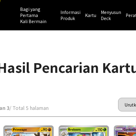
Bagi yang
Informasi
Menyusun
Pertama
Kartu
Pera
Produk
Deck
Kali Bermain
Hasil Pencarian Kart
an 3
/ Total 5 halaman