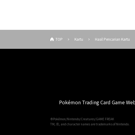
TOP
Kartu
Hasil Pencarian Kartu
Pokémon Trading Card Game Web
©Pokémon/Nintendo/Creatures/GAME FREAK
TM, Ⓡ, and character names are trademarks of Nintendo.