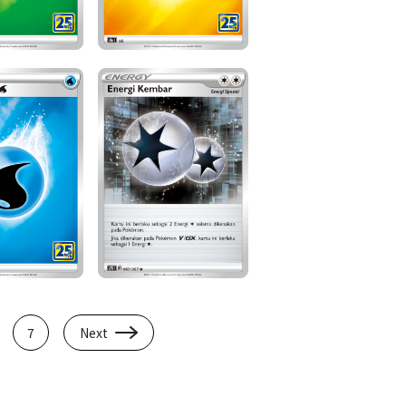
7
Next