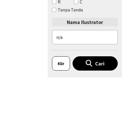
R
C
Tanpa Tanda
Nama Ilustrator
Cari
Klir