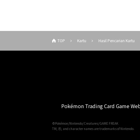
TOP
Kartu
Hasil Pencarian Kartu
Pokémon Trading Card Game Web
©Pokémon/Nintendo/Creatures/GAME FREAK
TM, Ⓡ, and character names are trademarks of Nintendo.