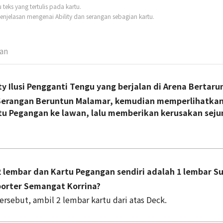
eks yang tertulis pada kartu.
njelasan mengenai Ability dan serangan sebagian kartu.
man
ty Ilusi Pengganti Tengu yang berjalan di Arena Bertar
erangan Beruntun Malamar, kemudian memperlihatkan
tu Pegangan ke lawan, lalu memberikan kerusakan seju
2 lembar dan Kartu Pegangan sendiri adalah 1 lembar S
orter Semangat Korrina?
tersebut, ambil 2 lembar kartu dari atas Deck.