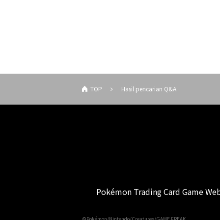
TOP
Hasil pencarian Q&A
Pokémon Trading Card Game Web
©Pokémon/Nintendo/Creatures/GAME FREAK