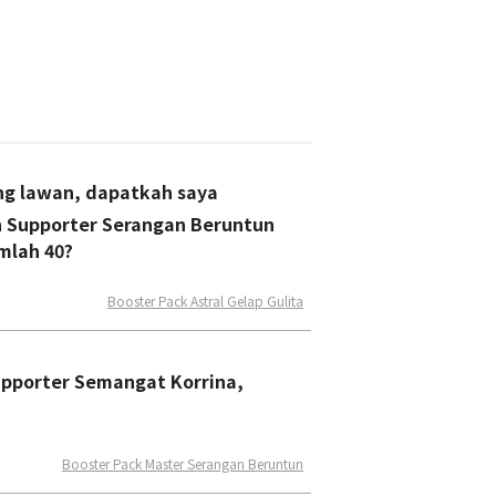
ung lawan, dapatkah saya
 Supporter Serangan Beruntun
mlah 40?
Booster Pack Astral Gelap Gulita
upporter Semangat Korrina,
Booster Pack Master Serangan Beruntun