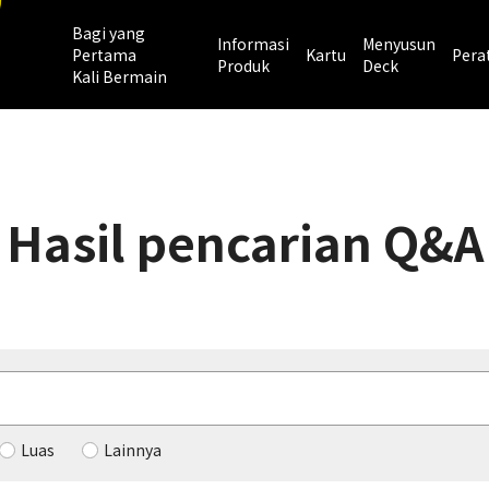
Bagi yang
Informasi
Menyusun
Pertama
Kartu
Pera
Produk
Deck
Kali Bermain
Hasil pencarian Q&A
Luas
Lainnya