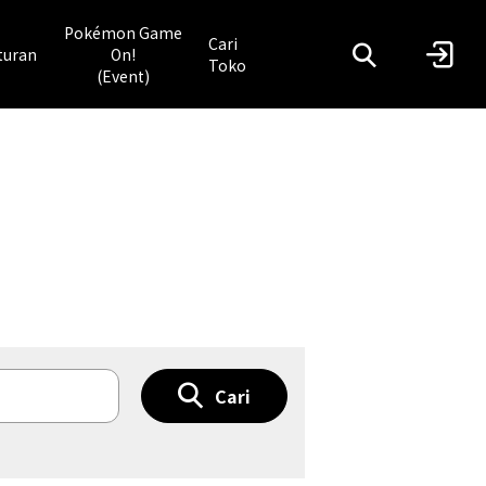
Pokémon Game
Cari
turan
On!
Toko
(Event)
Cari