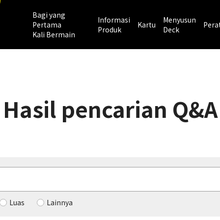
Bagi yang
Informasi
Menyusun
Pertama
Kartu
Pera
Produk
Deck
Kali Bermain
Hasil pencarian Q&A
Luas
Lainnya