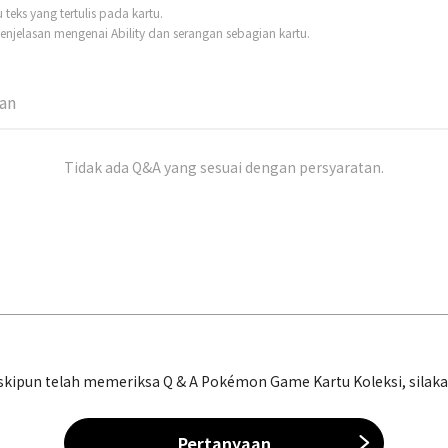
eks yang tertulis pada kartu.
njelasan mengenai Ability dan serangan sebagian kartu.
man
Tidak ada Q&A yang sesuai dengan persyaratan.
ipun telah memeriksa Q & A Pokémon Game Kartu Koleksi, silakan 
Pertanyaan