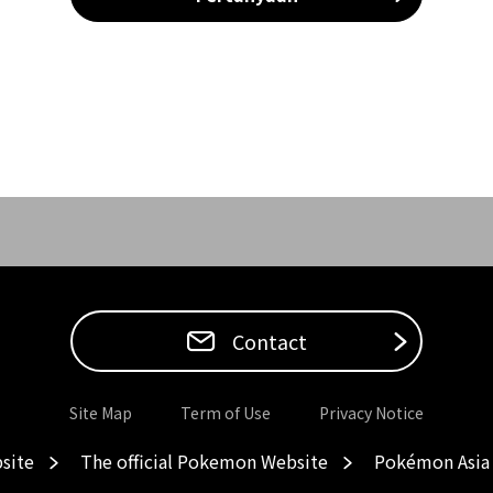
Contact
Site Map
Term of Use
Privacy Notice
site
The official Pokemon Website
Pokémon Asia 