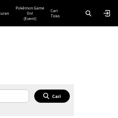
Pokémon Game
Cari
turan
On!
Toko
(Event)
Cari