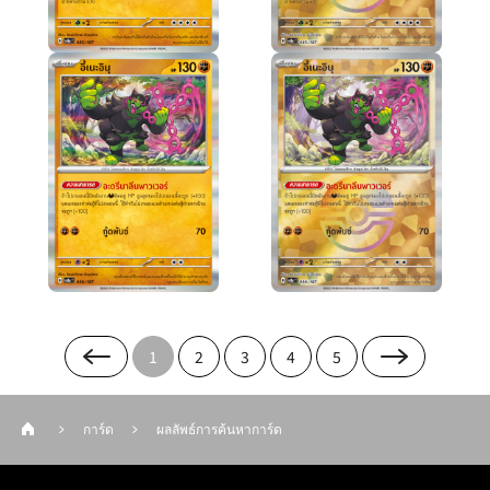
1
2
3
4
5
การ์ด
ผลลัพธ์การค้นหาการ์ด