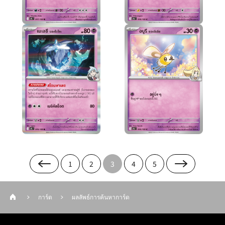
1
2
3
4
5
การ์ด
ผลลัพธ์การค้นหาการ์ด