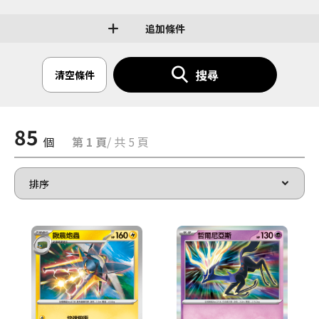
追加條件
搜尋
清空條件
85
個
第 1 頁
/ 共 5 頁