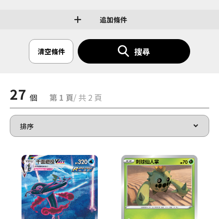
追加條件
搜尋
清空條件
27
個
第 1 頁
/ 共 2 頁