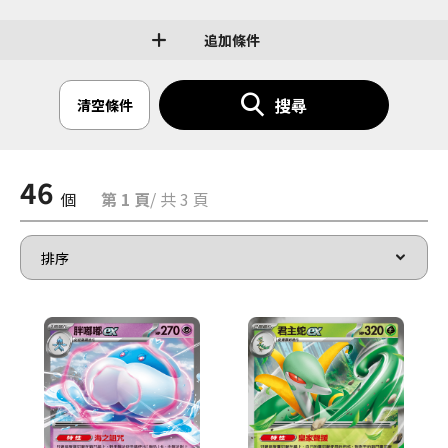
追加條件
搜尋
清空條件
46
個
第 1 頁
/ 共 3 頁