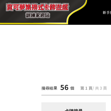
新手
56
搜尋結果
個
第 1 頁
/ 共 3 頁
卡牌搜尋