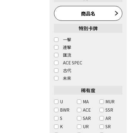
商品名
特別卡牌
一擊
連擊
匯流
ACE SPEC
古代
未來
稀有度
U
MA
MUR
BWR
ACE
SSR
S
SAR
AR
K
UR
SR