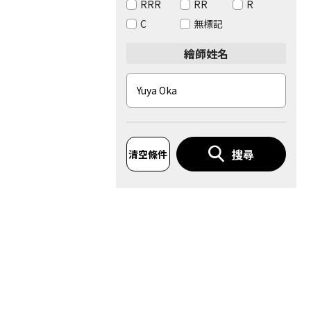
RRR
RR
R
C
無標記
繪師姓名
搜尋
清空條件