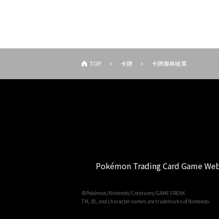
TOP
卡牌
卡牌搜尋結果
Pokémon Trading Card Game Web
©Pokémon/Nintendo/Creatures/GAME FREAK
TM, Ⓡ, and character names are trademarks of Nintendo.