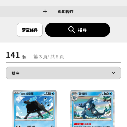
追加條件
搜尋
清空條件
141
個
第 3 頁
/ 共 8 頁