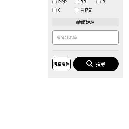
RRR
RR
R
C
無標記
繪師姓名
搜尋
清空條件