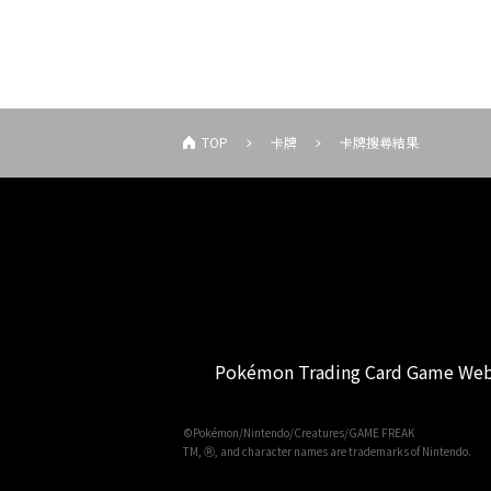
TOP
卡牌
卡牌搜尋結果
Pokémon Trading Card Game Web
©Pokémon/Nintendo/Creatures/GAME FREAK
TM, Ⓡ, and character names are trademarks of Nintendo.