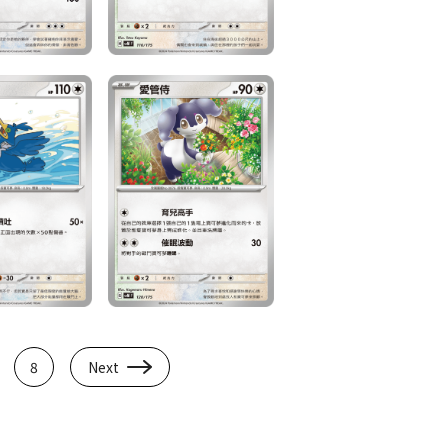
8
Next