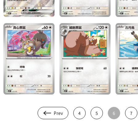
Prev
4
5
6
7