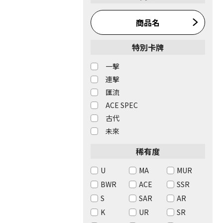
商品名
特別卡牌
一擊
連擊
匯流
ACE SPEC
古代
未來
稀有度
U
MA
MUR
BWR
ACE
SSR
S
SAR
AR
K
UR
SR