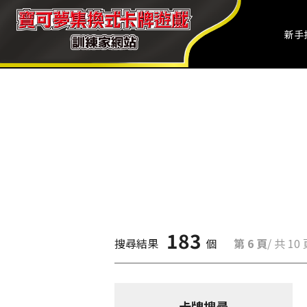
新手
183
搜尋結果
個
第 6 頁
/ 共 10
卡牌搜尋