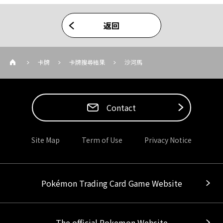
返回
卡牌
卡牌搜尋結果
沙河馬
Contact
Site Map
Term of Use
Privacy Notice
Pokémon Trading Card Game Website
The official Pokemon Website