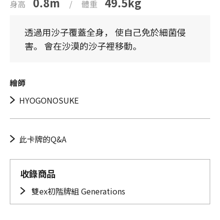
0.8m
49.5kg
身高
/
體重
透過用沙子覆蓋全身， 使自己免於細菌侵
害。 會在沙漠的沙子裡移動。
繪師
HYOGONOSUKE
此卡牌的Q&A
收錄商品
雙ex初階牌組 Generations