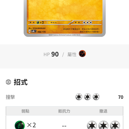
90
HP
/
屬性
招式
撞擊
70
弱點
抵抗力
撤退
×2
--