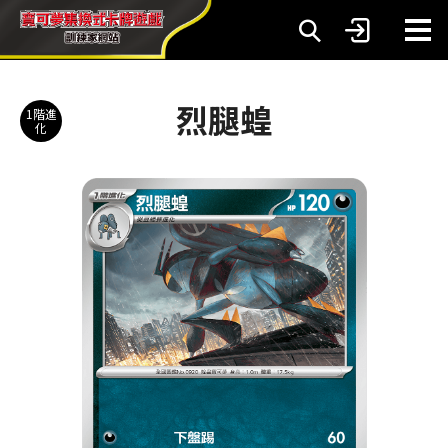
烈腿蝗
1階進
化