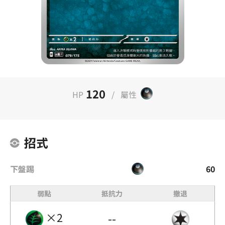
120
HP
/
屬性
招式
下盤踢
60
弱點
抵抗力
撤退
×2
--