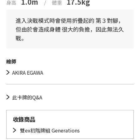
1.0m
17.5kg
身高
/
體重
進入決戰模式時會使用折疊起的 第３對腳，
但由於會造成身體 很大的負擔，因此無法久
戰。
繪師
AKIRA EGAWA
此卡牌的Q&A
收錄商品
雙ex初階牌組 Generations