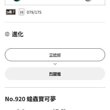
H
079/175
進化
豆蟋蟀
烈腿蝗
No.920 蝗蟲寶可夢