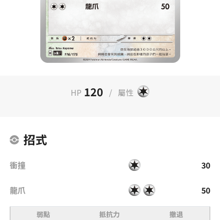
120
HP
/
屬性
招式
衝撞
30
龍爪
50
弱點
抵抗力
撤退