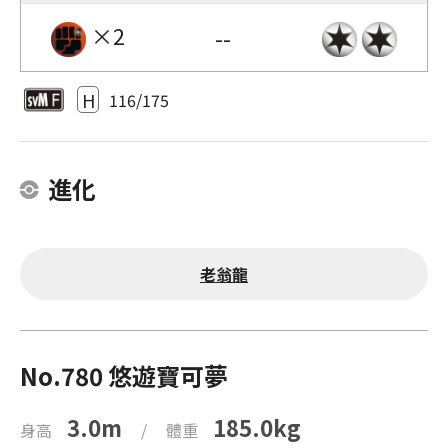
×2
--
H
116/175
進化
老翁龍
No.780 悠遊寶可夢
3.0m
185.0kg
身高
/
體重