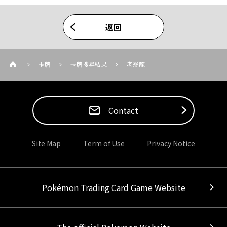
返回
卡牌
卡牌搜尋結果
老翁龍
Contact
Site Map
Term of Use
Privacy Notice
Pokémon Trading Card Game Website