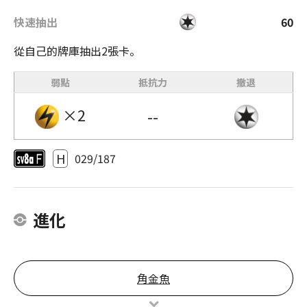
快速抽出
60
從自己的牌庫抽出2張卡。
弱點
抵抗力
撤退
×2
--
H
029/187
進化
角金魚