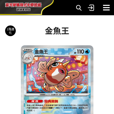
金魚王
1階進
化