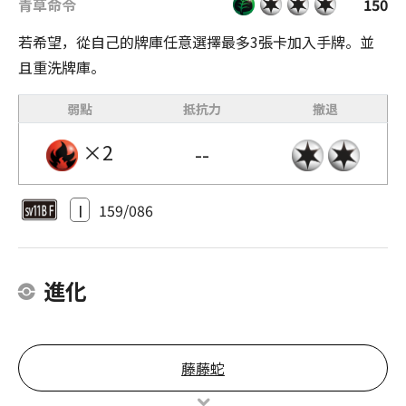
青草命令
150
若希望，從自己的牌庫任意選擇最多3張卡加入手牌。並
且重洗牌庫。
弱點
抵抗力
撤退
×2
--
I
159/086
進化
藤藤蛇