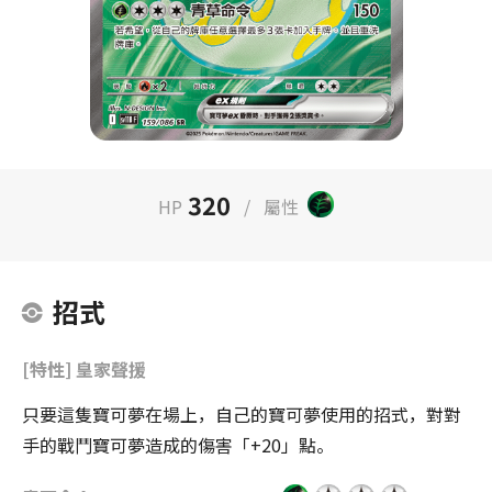
320
HP
/
屬性
招式
[特性] 皇家聲援
只要這隻寶可夢在場上，自己的寶可夢使用的招式，對對
手的戰鬥寶可夢造成的傷害「+20」點。