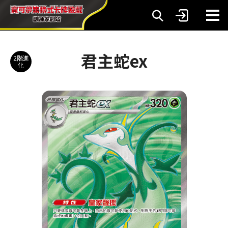
君主蛇ex
2階進
化