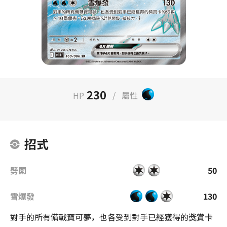
230
HP
/
屬性
招式
劈開
50
雪爆發
130
對手的所有備戰寶可夢，也各受到對手已經獲得的獎賞卡