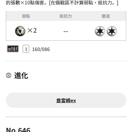
的張數×10點傷害。[在備戰區不計算弱點・抵抗力。]
弱點
抵抗力
撤退
×2
--
I
160/086
進化
酋雷姆ex
No.646