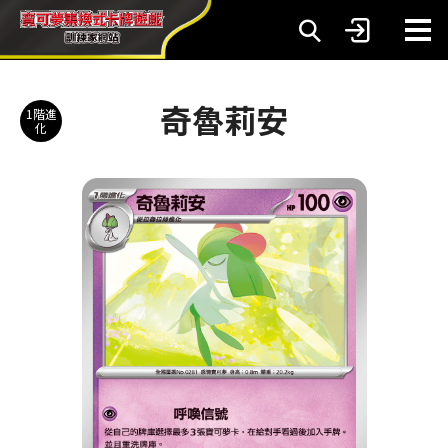
奇魯莉安
1階進
化