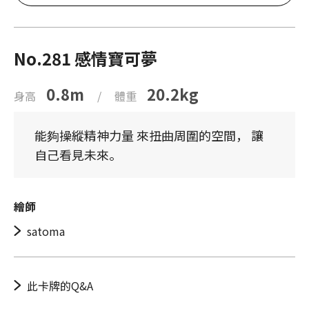
No.281 感情寶可夢
0.8m
20.2kg
身高
/
體重
能夠操縱精神力量 來扭曲周圍的空間， 讓
自己看見未來。
繪師
satoma
此卡牌的Q&A