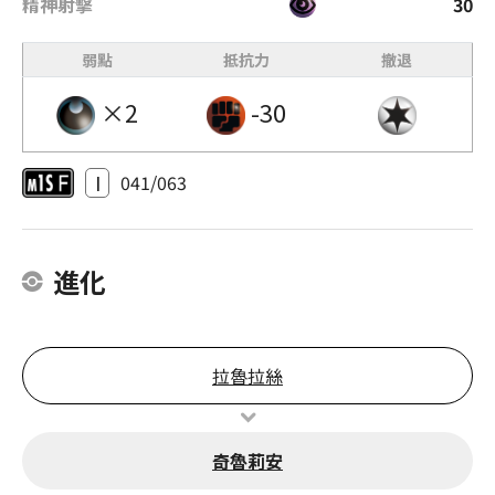
精神射擊
30
弱點
抵抗力
撤退
×2
-30
I
041/063
進化
拉魯拉絲
奇魯莉安