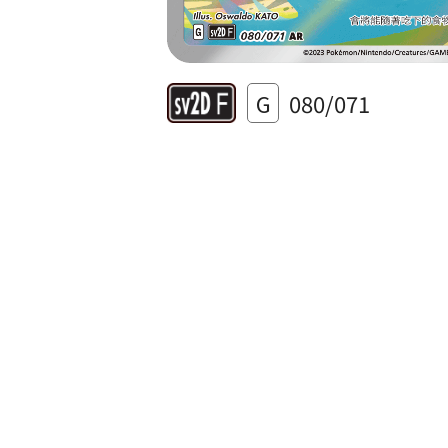
G
080/071