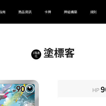
指南
商品資訊
卡牌
牌組構築
規則
塗標客
1階進
化
9
HP