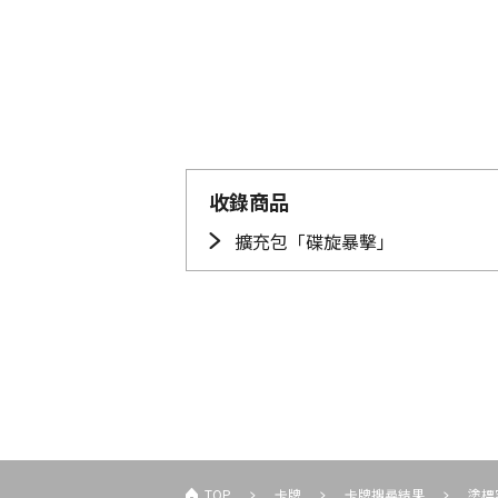
收錄商品
擴充包「碟旋暴擊」
TOP
卡牌
卡牌搜尋結果
塗標