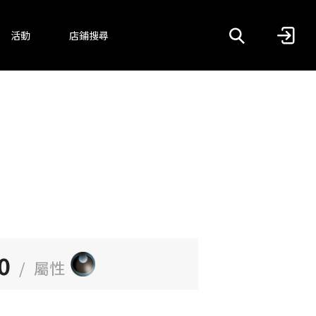
活動
店鋪搜尋
0
/
屬性