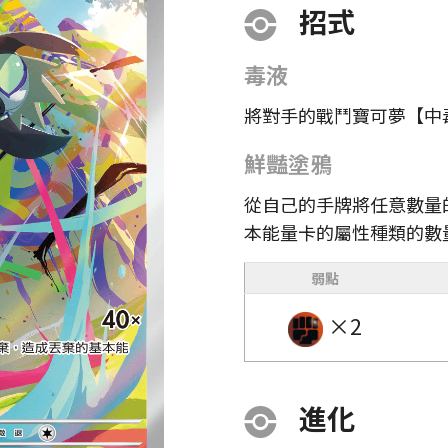
招式
毒液
將對手的戰鬥寶可夢【中
鮮豔塗鴉
從自己的手牌將任意數量
本能量卡的屬性種類的數
弱點
×2
進化