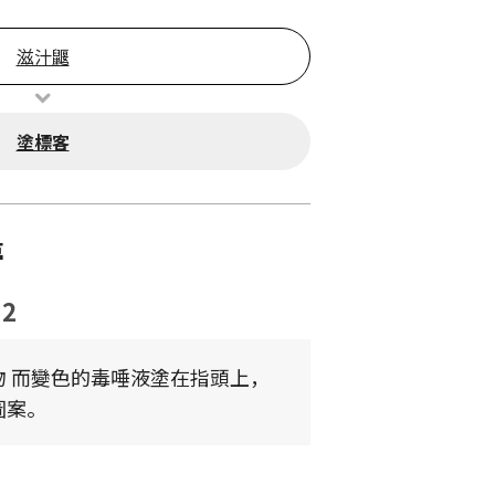
滋汁鼴
塗標客
夢
.2
物 而變色的毒唾液塗在指頭上，
圖案。