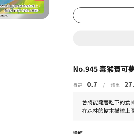
No.945 毒猴寶可
0.7
27
身高
/
體重
會將能隨著吃下的食
在森林的樹木描繪上
繪師