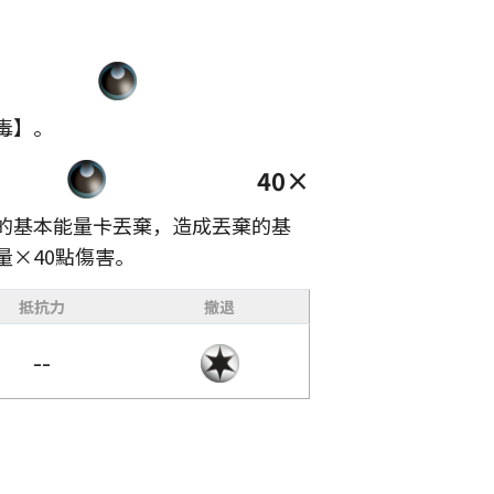
毒】。
40×
的基本能量卡丟棄，造成丟棄的基
量×40點傷害。
抵抗力
撤退
--