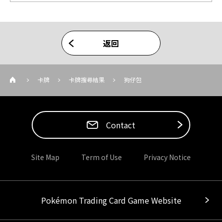
返回
卡牌
卡牌搜尋結果
狗仔包
Contact
Site Map
Term of Use
Privacy Notice
Pokémon Trading Card Game Website