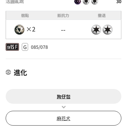
活蹦亂跳
30
弱點
抵抗力
撤退
×2
--
G
085/078
進化
狗仔包
麻花犬