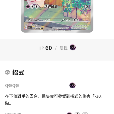
60
HP
/
屬性
招式
Q彈Q彈
在下個對手的回合，這隻寶可夢受到招式的傷害「-30」
點。