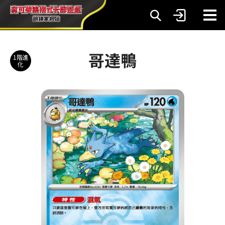
哥達鴨
1階進
化