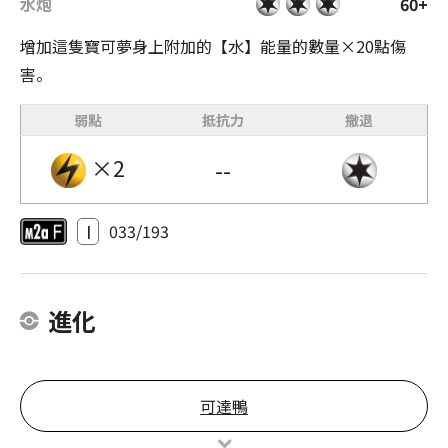
水炮
60+
增加這隻寶可夢身上附加的【水】能量的數量×20點傷
害。
弱點
抵抗力
撤退
×2
--
I
033/193
進化
可達鴨