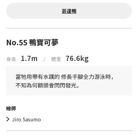
哥達鴨
No.55 鴨寶可夢
1.7m
76.6kg
身高
/
體重
當牠用帶有水蹼的 修長手腳全力游泳時，
不知為何額頭會閃閃發光。
繪師
Jiro Sasumo