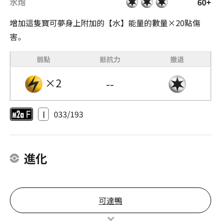
水炮
60+
增加這隻寶可夢身上附加的【水】能量的數量×20點傷
害。
弱點
抵抗力
撤退
×2
--
I
033/193
進化
可達鴨