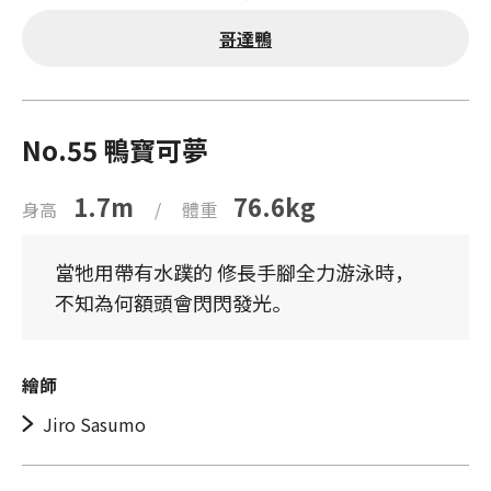
哥達鴨
No.55 鴨寶可夢
1.7m
76.6kg
身高
/
體重
當牠用帶有水蹼的 修長手腳全力游泳時，
不知為何額頭會閃閃發光。
繪師
Jiro Sasumo