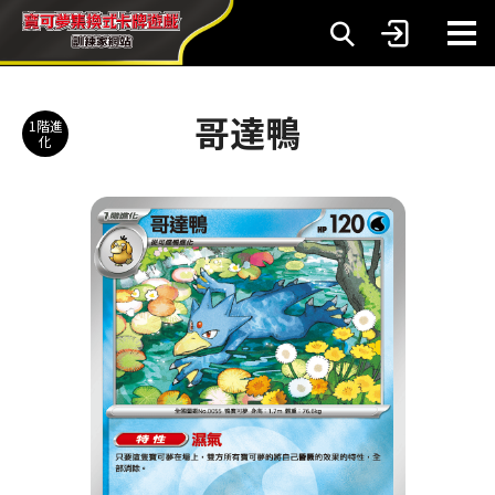
哥達鴨
1階進
化