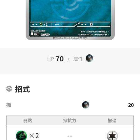
70
HP
/
屬性
招式
抓
20
弱點
抵抗力
撤退
×2
--