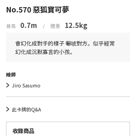
No.570 惡狐寶可夢
0.7m
12.5kg
身高
/
體重
會幻化成對手的樣子 嚇唬對方。似乎經常
幻化成沉默寡言的小孩。
繪師
Jiro Sasumo
此卡牌的Q&A
收錄商品