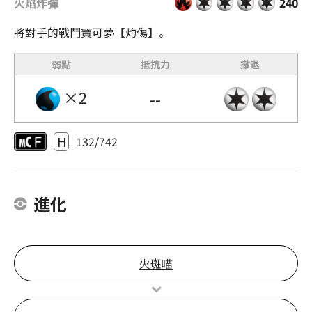
火焰炸彈
240
將對手的戰鬥寶可夢【灼傷】。
弱點
抵抗力
撤退
×2
--
H
132/742
進化
火斑喵