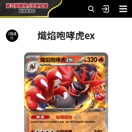
熾焰咆哮虎ex
2階進
化