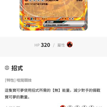
320
HP
/
屬性
招式
[特性] 喧鬧競技
這隻寶可夢使用招式所需的【無】能量，減少對手的備戰
寶可夢的數量。