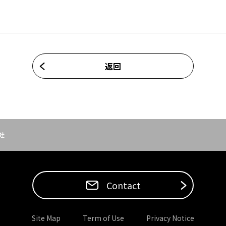
返回
蛙
Contact
Site Map
Term of Use
Privacy Notice