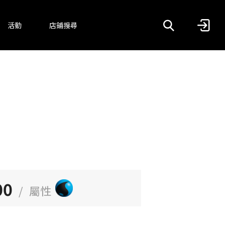
活動
店鋪搜尋
00
/
屬性