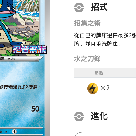
招式
招集之術
從自己的牌庫選擇最多3
牌。並且重洗牌庫。
水之刀鋒
弱點
×2
進化