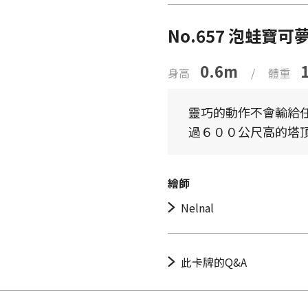
No.657 泡蛙寶可
0.6m
身高
/
體重
靈巧的動作不會輸給任
過６００公尺高的塔
繪師
Nelnal
此卡牌的Q&A