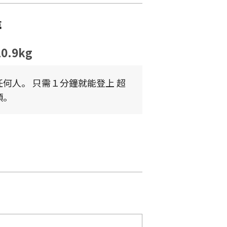
夢
10.9kg
何人。 只需１分鐘就能登上 超
頂。