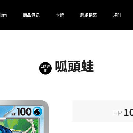
指南
商品資訊
卡牌
牌組構築
規則
呱頭蛙
1階進
化
1
HP