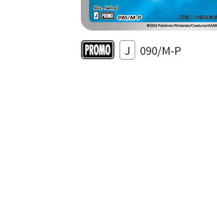
J
090/M-P