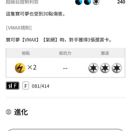
超極巨鉗制利剪
240
這隻寶可夢也受到30點傷害。
[VMAX規則]
寶可夢【VMAX】【氣絕】時，對手獲得3張獎賞卡。
弱點
抵抗力
撤退
×2
--
F
081/414
進化